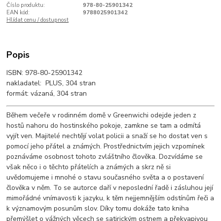
Číslo produktu:
978-80-25901342
EAN kód:
9788025901342
Hlídat cenu / dostupnost
Popis
ISBN: 978-80-25901342
nakladatel: PLUS, 304 stran
formát: vázaná, 304 stran
Během večeře v rodinném domě v Greenwichi odejde jeden z
hostů nahoru do hostinského pokoje, zamkne se tam a odmítá
vyjít ven. Majitelé nechtějí volat policii a snaží se ho dostat ven s
pomocí jeho přátel a známých. Prostřednictvím jejich vzpomínek
poznáváme osobnost tohoto zvláštního člověka. Dozvídáme se
však něco i o těchto přátelích a známých a skrz ně si
uvědomujeme i mnohé o stavu současného světa a o postavení
člověka v něm. To se autorce daří v neposlední řadě i zásluhou její
mimořádné vnímavosti k jazyku, k těm nejjemnějším odstínům řeči a
k významovým posunům slov. Díky tomu dokáže tato kniha
přemýšlet o vážných věcech se satirickým ostnem a překvapivou