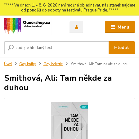
***** Ve dnech 1. - 8. 8. 2026 není možné objednávat, náš stánek najdete
od pondělí do soboty na festivalu Prague Pride. *****
Menu
Hledat
Úvod
Gay knihy
Gay beletrie
Smithová, Ali: Tam někde za duhou
Smithová, Ali: Tam někde za
duhou