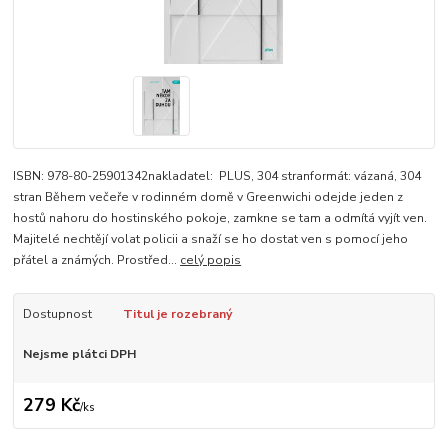
ISBN: 978-80-25901342nakladatel: PLUS, 304 stranformát: vázaná, 304
stran Během večeře v rodinném domě v Greenwichi odejde jeden z
hostů nahoru do hostinského pokoje, zamkne se tam a odmítá vyjít ven.
Majitelé nechtějí volat policii a snaží se ho dostat ven s pomocí jeho
přátel a známých. Prostřed...
celý popis
Dostupnost
Titul je rozebraný
Nejsme plátci DPH
279 Kč
/
ks