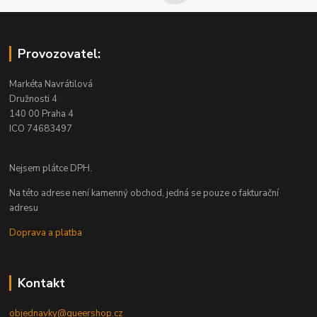
Provozovatel:
Markéta Navrátilová
Družnosti 4
140 00 Praha 4
ICO 74683497
Nejsem plátce DPH.
Na této adrese není kamenný obchod, jedná se pouze o fakturační
adresu
Doprava a platba
Kontakt
objednavky@queershop.cz