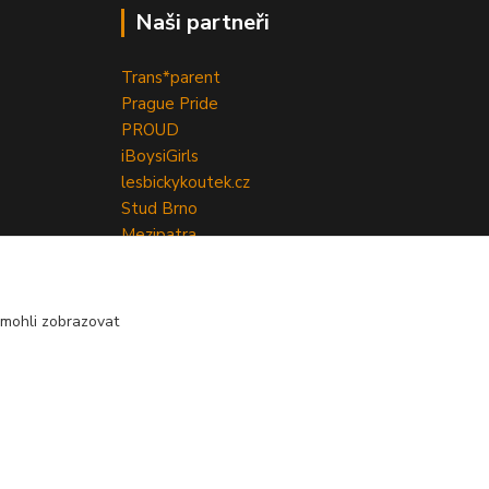
Naši partneři
Trans*parent
Prague Pride
PROUD
iBoys
iGirls
lesbickykoutek.cz
Stud Brno
Mezipatra
Odnaproti.cz
mohli zobrazovat
Vytvořeno na
Eshop-rychle.cz