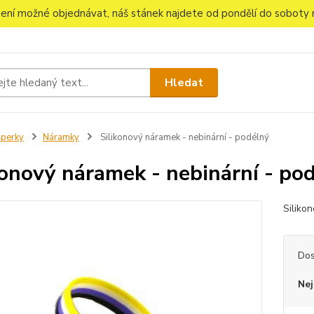
 není možné objednávat, náš stánek najdete od pondělí do soboty n
Hledat
perky
Náramky
Silikonový náramek - nebinární - podélný
konový náramek - nebinární - po
Siliko
Dos
Nej