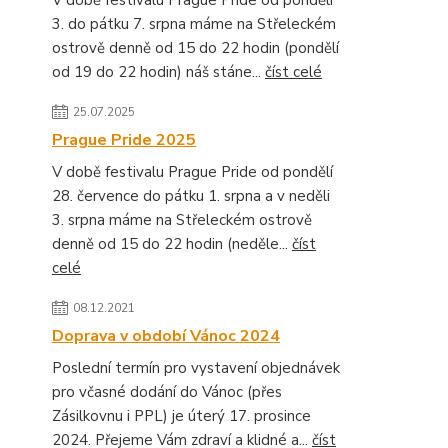
V době festivalu Prague Pride od pondělí
3. do pátku 7. srpna máme na Střeleckém
ostrově denně od 15 do 22 hodin (pondělí
od 19 do 22 hodin) náš stáne...
číst celé
25.07.2025
Prague Pride 2025
V době festivalu Prague Pride od pondělí
28. července do pátku 1. srpna a v neděli
3. srpna máme na Střeleckém ostrově
denně od 15 do 22 hodin (neděle...
číst
celé
08.12.2021
Doprava v období Vánoc 2024
Poslední termín pro vystavení objednávek
pro včasné dodání do Vánoc (přes
Zásilkovnu i PPL) je úterý 17. prosince
2024. Přejeme Vám zdraví a klidné a...
číst