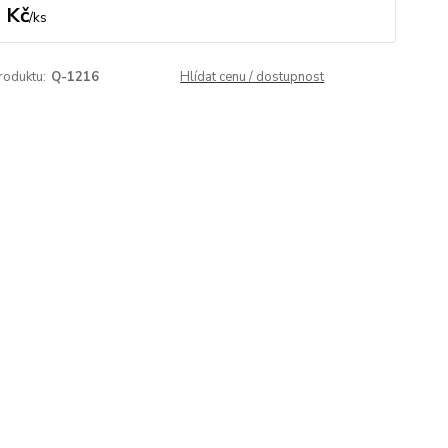
 Kč
/
ks
roduktu:
Q-1216
Hlídat cenu / dostupnost