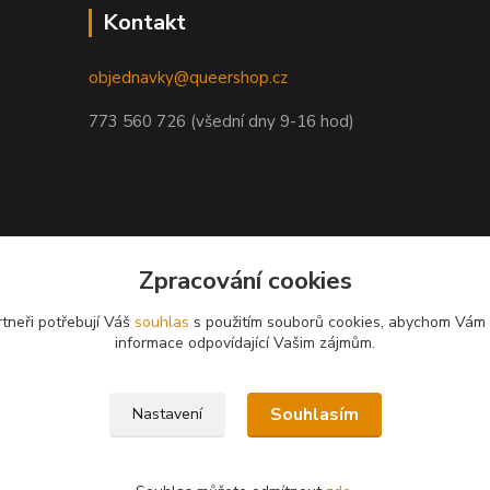
Kontakt
objednavky@queershop.cz
773 560 726 (všední dny 9-16 hod)
Zpracování cookies
tneři potřebují Váš
souhlas
s použitím souborů cookies, abychom Vám 
informace odpovídající Vašim zájmům.
Souhlasím
Nastavení