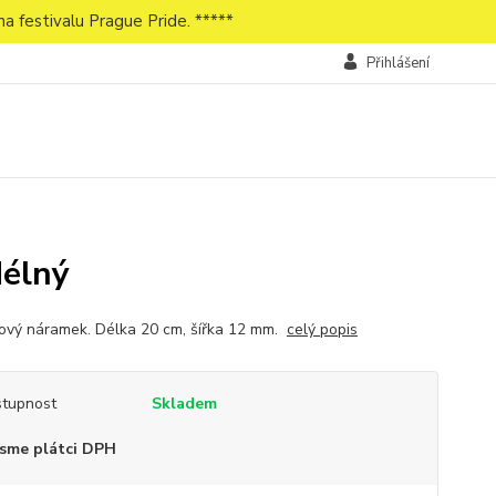
a festivalu Prague Pride. *****
Přihlášení
délný
nový náramek. Délka 20 cm, šířka 12 mm.
celý popis
tupnost
Skladem
sme plátci DPH