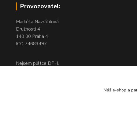
Provozovatel:
Markéta Navrátilová
Družnosti 4
140 00 Praha 4
ICO 74683497
Nejsem plátce DPH.
Na této adrese není kamenný obchod,
jedná se pouze o fakturační adresu
Náš e-shop a par
Doprava a platba
založeno r. 2008 © Queershop.cz