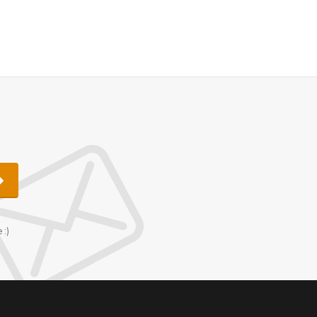
u
 :)