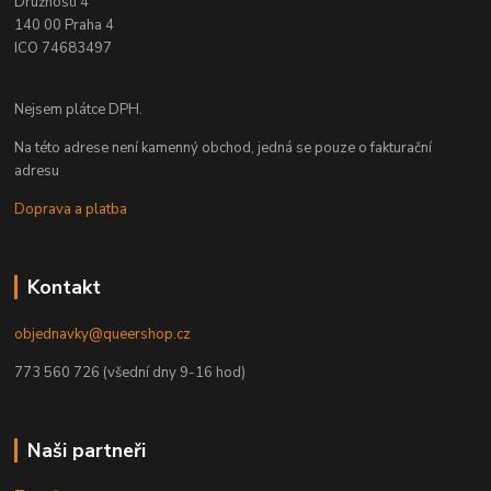
Družnosti 4
140 00 Praha 4
ICO 74683497
Nejsem plátce DPH.
Na této adrese není kamenný obchod, jedná se pouze o fakturační
adresu
Doprava a platba
Kontakt
objednavky@queershop.cz
773 560 726 (všední dny 9-16 hod)
Naši partneři