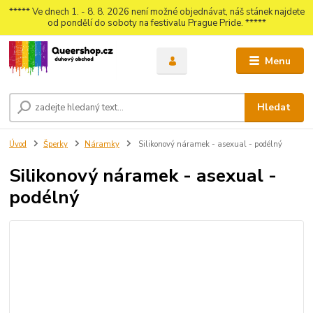
***** Ve dnech 1. - 8. 8. 2026 není možné objednávat, náš stánek najdete
od pondělí do soboty na festivalu Prague Pride. *****
Menu
Hledat
Úvod
Šperky
Náramky
Silikonový náramek - asexual - podélný
Silikonový náramek - asexual -
podélný