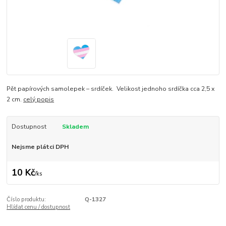
Pět papírových samolepek – srdíček. Velikost jednoho srdíčka cca 2,5 x
2 cm.
celý popis
Dostupnost
Skladem
Nejsme plátci DPH
10 Kč
/
ks
Číslo produktu:
Q-1327
Hlídat cenu / dostupnost