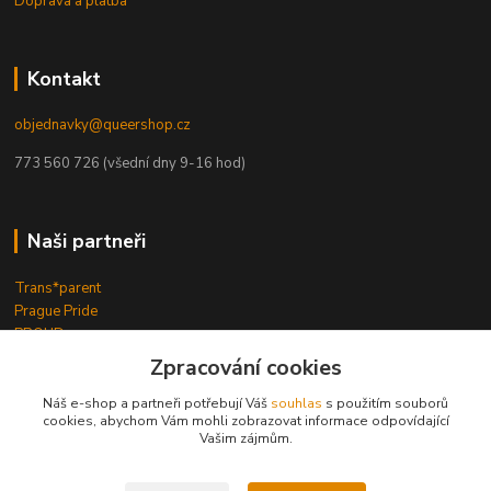
Doprava a platba
Kontakt
objednavky@queershop.cz
773 560 726 (všední dny 9-16 hod)
Naši partneři
Trans*parent
Prague Pride
PROUD
iBoys
iGirls
Zpracování cookies
lesbickykoutek.cz
Stud Brno
Náš e-shop a partneři potřebují Váš
souhlas
s použitím souborů
cookies, abychom Vám mohli zobrazovat informace odpovídající
Mezipatra
Vašim zájmům.
Odnaproti.cz