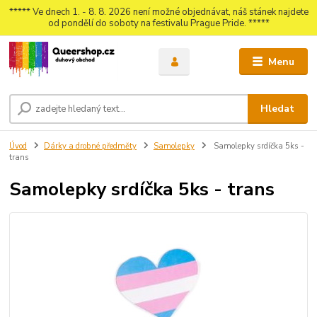
***** Ve dnech 1. - 8. 8. 2026 není možné objednávat, náš stánek najdete
od pondělí do soboty na festivalu Prague Pride. *****
Menu
Hledat
Úvod
Dárky a drobné předměty
Samolepky
Samolepky srdíčka 5ks -
trans
Samolepky srdíčka 5ks - trans