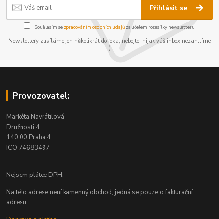
Přihlásit se
Souhlasím se
zpracováním osobních údajů
za účelem rozesílky newsletteru.
Newslettery zasíláme jen několikrát do roka, nebojte, nijak váš inbox nezahltíme
:)
Provozovatel:
Markéta Navrátilová
Družnosti 4
140 00 Praha 4
ICO 74683497
Nejsem plátce DPH.
Na této adrese není kamenný obchod, jedná se pouze o fakturační
adresu