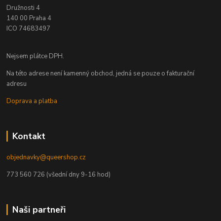
Družnosti 4
140 00 Praha 4
ICO 74683497
Nejsem plátce DPH.
Na této adrese není kamenný obchod, jedná se pouze o fakturační
adresu
Doprava a platba
Kontakt
objednavky@queershop.cz
773 560 726 (všední dny 9-16 hod)
Naši partneři