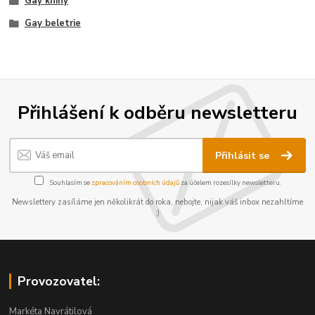
Gay knihy
Gay beletrie
Přihlášení k odběru newsletteru
Přihlásit se
Souhlasím se
zpracováním osobních údajů
za účelem rozesílky newsletteru.
Newslettery zasíláme jen několikrát do roka, nebojte, nijak váš inbox nezahltíme
:)
Provozovatel:
Markéta Navrátilová