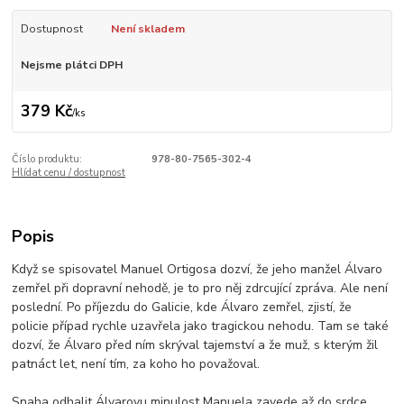
Dostupnost
Není skladem
Nejsme plátci DPH
379 Kč
/
ks
Číslo produktu:
978-80-7565-302-4
Hlídat cenu / dostupnost
Popis
Když se spisovatel Manuel Ortigosa dozví, že jeho manžel Álvaro
zemřel při dopravní nehodě, je to pro něj zdrcující zpráva. Ale není
poslední. Po příjezdu do Galicie, kde Álvaro zemřel, zjistí, že
policie případ rychle uzavřela jako tragickou nehodu. Tam se také
dozví, že Álvaro před ním skrýval tajemství a že muž, s kterým žil
patnáct let, není tím, za koho ho považoval.
Snaha odhalit Álvarovu minulost Manuela zavede až do srdce