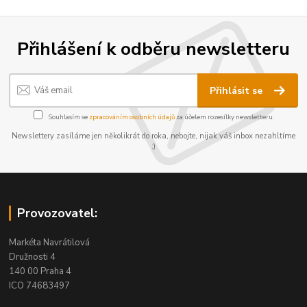
Přihlášení k odběru newsletteru
Přihlásit se
Souhlasím se
zpracováním osobních údajů
za účelem rozesílky newsletteru.
Newslettery zasíláme jen několikrát do roka, nebojte, nijak váš inbox nezahltíme
:)
Provozovatel:
Markéta Navrátilová
Družnosti 4
140 00 Praha 4
ICO 74683497