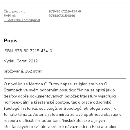
Číslo produktu:
978-80-7215-434-0
EAN kód:
9788072154340
Hlídat cenu / dostupnost
Popis
ISBN: 978-80-7215-434-0
Vydal: Torst, 2012
brožovaná, 162 stran
O nové knize Martina C. Putny napsal religionista Ivan O.
Štampach ve svém odborném posudku: "Kniha se opírá jak o
desítky dobře dokumentovaných položek literatury vyjadřující
homosexuální a křesťanské postoje, tak o práce odborníků
(teologů, historiků, sociologů, antropologů, etnologů apod.) k
tomuto tématu. Autor s jistou mírou zdravé opatrnosti ukazuje v
rozporu s oficiálními autoritami římskokatolické a jiných
křesťanských církví, ale v kritické návaznosti na Bibli a tradici,