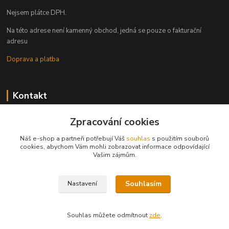
Nejsem plátce DPH.
Na této adrese není kamenný obchod, jedná se pouze o fakturační
adresu
Doprava a platba
Kontakt
objednavky@queershop.cz
Zpracování cookies
773 560 726 (všední dny 9-16 hod)
Náš e-shop a partneři potřebují Váš
souhlas
s použitím souborů
cookies, abychom Vám mohli zobrazovat informace odpovídající
Vašim zájmům.
Naši partneři
Souhlasím
Nastavení
Trans*parent
Prague Pride
PROUD
Souhlas můžete odmítnout
zde
.
iBoys
iGirls