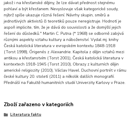
jakož i na křesťanské dějiny, že lze dávat přednost stejnému
pohlaví a být křesťanem. Nevyslovuje však kategorické soudy,
nýbrž spíše ukazuje různá řešení. Návrhy skupin, směrů a
jednotlivých aktivistů či teoretiků pouze neregistruje. Hodnotí je
aspoň implicite, tím, že je dává do souvislosti a že domýšlí jejich
řešení do důsledků." Martin C. Putna (* 1968) se odborně zabývá
různými aspekty vztahu kultury a náboženství. Vydal mj. knihy
Česká katolická literatura v evropském kontextu 1848-1918
(Torst 1998), Órigenés z Alexandrie. Kapitola z dějin vztahů mezi
antikou a křesťanstvím (Torst 2001), Česká katolická literatura v
kontextech 1918-1945 (Torst 2010), Obrazy z kulturních dějin
americké religiozity (2010), Václav Havel. Duchovní portrét v rámu
české kultury 20. století (2011) a několik dalších monografií.
Přednáší na Fakultě humanitních studií Univerzity Karlovy v Praze.
Zboží zařazeno v kategoriích
Literatura faktu