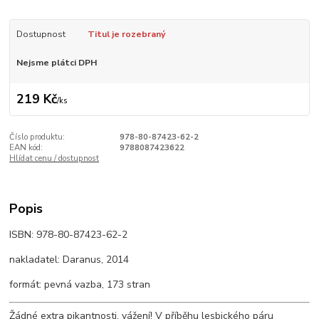
Dostupnost
Titul je rozebraný
Nejsme plátci DPH
219 Kč
/
ks
Číslo produktu:
978-80-87423-62-2
EAN kód:
9788087423622
Hlídat cenu / dostupnost
Popis
ISBN: 978-80-87423-62-2
nakladatel: Daranus, 2014
formát: pevná vazba, 173 stran
Žádné extra pikantnosti, vážení! V příběhu lesbického páru