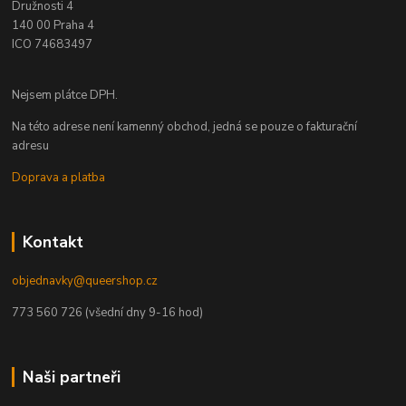
Družnosti 4
140 00 Praha 4
ICO 74683497
Nejsem plátce DPH.
Na této adrese není kamenný obchod, jedná se pouze o fakturační
adresu
Doprava a platba
Kontakt
objednavky@queershop.cz
773 560 726 (všední dny 9-16 hod)
Naši partneři