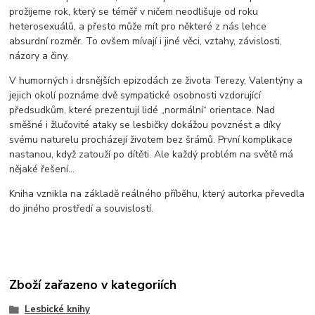
prožijeme rok, který se téměř v ničem neodlišuje od roku
heterosexuálů, a přesto může mít pro některé z nás lehce
absurdní rozměr. To ovšem mívají i jiné věci, vztahy, závislosti,
názory a činy.
V humorných i drsnějších epizodách ze života Terezy, Valentýny a
jejich okolí poznáme dvě sympatické osobnosti vzdorující
předsudkům, které prezentují lidé „normální“ orientace. Nad
směšné i žlučovité ataky se lesbičky dokážou povznést a díky
svému naturelu procházejí životem bez šrámů. První komplikace
nastanou, když zatouží po dítěti. Ale každý problém na světě má
nějaké řešení...
Kniha vznikla na základě reálného příběhu, který autorka převedla
do jiného prostředí a souvislostí.
Zboží zařazeno v kategoriích
Lesbické knihy