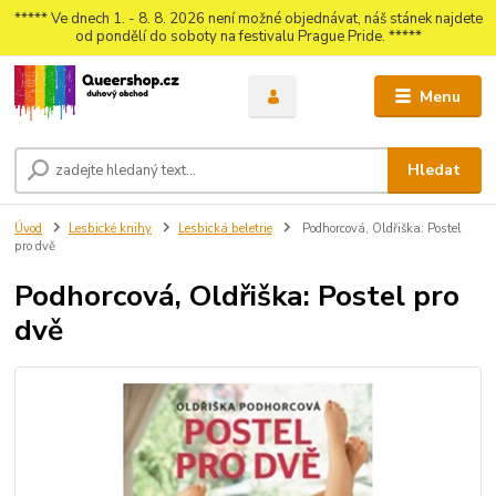
***** Ve dnech 1. - 8. 8. 2026 není možné objednávat, náš stánek najdete
od pondělí do soboty na festivalu Prague Pride. *****
Menu
Hledat
Úvod
Lesbické knihy
Lesbická beletrie
Podhorcová, Oldřiška: Postel
pro dvě
Podhorcová, Oldřiška: Postel pro
dvě