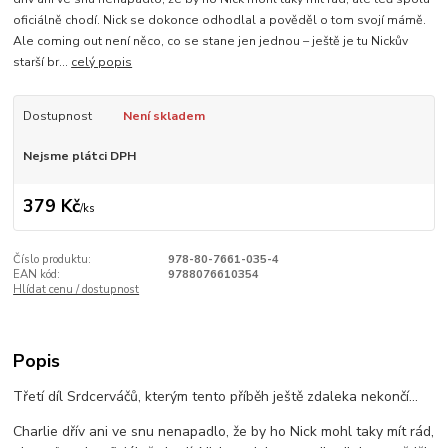
oficiálně chodí. Nick se dokonce odhodlal a pověděl o tom svojí mámě.
Ale coming out není něco, co se stane jen jednou – ještě je tu Nickův
starší br...
celý popis
Dostupnost
Není skladem
Nejsme plátci DPH
379 Kč
/
ks
Číslo produktu:
978-80-7661-035-4
EAN kód:
9788076610354
Hlídat cenu / dostupnost
Popis
Třetí díl Srdcerváčů, kterým tento příběh ještě zdaleka nekončí...
Charlie dřív ani ve snu nenapadlo, že by ho Nick mohl taky mít rád,