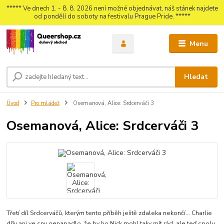
***** Ve dnech 1. - 8. 8. 2026 není možné objednávat, náš stánek najdete
od pondělí do soboty na festivalu Prague Pride. *****
Menu
Hledat
Úvod
Pro mládež
Osemanová, Alice: Srdcerváči 3
Osemanová, Alice: Srdcerváči 3
Třetí díl Srdcerváčů, kterým tento příběh ještě zdaleka nekončí... Charlie
dřív ani ve snu nenapadlo, že by ho Nick mohl taky mít rád, ale teď spolu