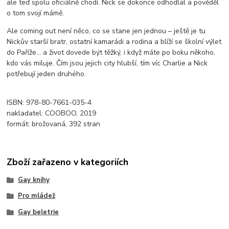
ale teď spolu oficiálně chodí. Nick se dokonce odhodlal a pověděl
o tom svojí mámě.
Ale coming out není něco, co se stane jen jednou – ještě je tu
Nickův starší bratr, ostatní kamarádi a rodina a blíží se školní výlet
do Paříže… a život dovede být těžký, i když máte po boku někoho,
kdo vás miluje. Čím jsou jejich city hlubší, tím víc Charlie a Nick
potřebují jeden druhého.
ISBN: 978-80-7661-035-4
nakladatel: COOBOO, 2019
formát: brožovaná, 392 stran
Zboží zařazeno v kategoriích
Gay knihy
Pro mládež
Gay beletrie