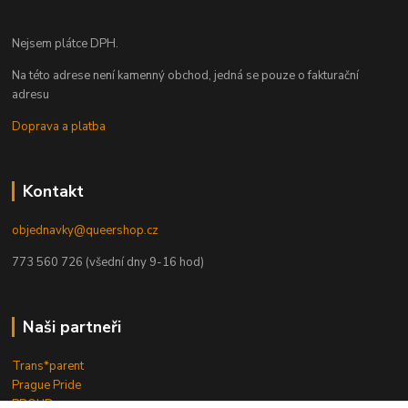
Nejsem plátce DPH.
Na této adrese není kamenný obchod, jedná se pouze o fakturační
adresu
Doprava a platba
Kontakt
objednavky@queershop.cz
773 560 726 (všední dny 9-16 hod)
Naši partneři
Trans*parent
Prague Pride
PROUD