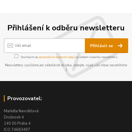
Přihlášení k odběru newsletteru
Přihlásit se
Souhlasím se
zpracováním osobních údajů
za účelem rozesílky newsletteru.
Newslettery zasíláme jen několikrát do roka, nebojte, nijak váš inbox nezahltíme
:)
Provozovatel:
Markéta Navrátilová
Družnosti 4
140 00 Praha 4
ICO 74683497