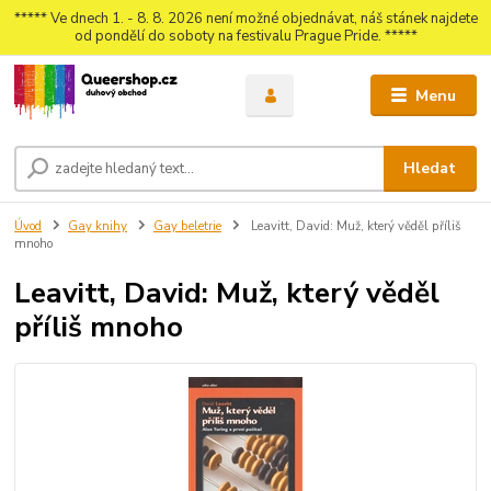
***** Ve dnech 1. - 8. 8. 2026 není možné objednávat, náš stánek najdete
od pondělí do soboty na festivalu Prague Pride. *****
Menu
Hledat
Úvod
Gay knihy
Gay beletrie
Leavitt, David: Muž, který věděl příliš
mnoho
Leavitt, David: Muž, který věděl
příliš mnoho