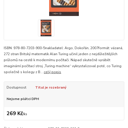
ISBN: 978-80-7203-900-5nakladatel: Argo, Dokořán, 2007formát: vázaná,
272 stran Britský matematik Alan Turing učinil jeden z nejdůležitějších
průlomů na cestě k modernímu počítači. Nápad skutečně vyrábět
imaginární počítací stroj „Turing machine“ vykrystalizoval poté, co Turing
společně s kolegy z B...
celý popis
Dostupnost
Titul je rozebraný
Nejsme plátci DPH
269 Kč
/
ks