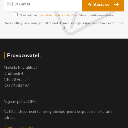
Přihlásit se
Souhlasím se
zpracováním osobních údajů
za účelem rozesílky newsletteru.
Newslettery zasíláme jen několikrát do roka, nebojte, nijak váš inbox nezahltíme
:)
Provozovatel:
Markéta Navrátilová
Družnosti 4
140 00 Praha 4
ICO 74683497
Nejsem plátce DPH.
Na této adrese není kamenný obchod, jedná se pouze o fakturační
adresu
Doprava a platba