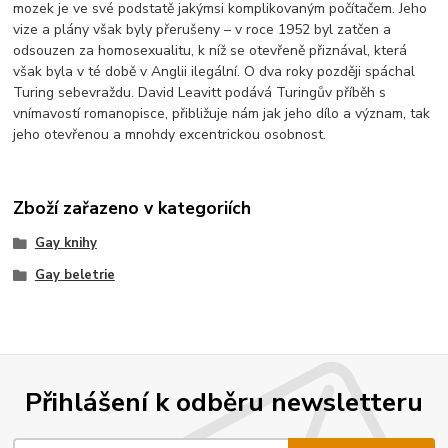
mozek je ve své podstatě jakýmsi komplikovaným počítačem. Jeho
vize a plány však byly přerušeny – v roce 1952 byl zatčen a
odsouzen za homosexualitu, k níž se otevřeně přiznával, která
však byla v té době v Anglii ilegální. O dva roky později spáchal
Turing sebevraždu. David Leavitt podává Turingův příběh s
vnímavostí romanopisce, přibližuje nám jak jeho dílo a význam, tak
jeho otevřenou a mnohdy excentrickou osobnost.
Zboží zařazeno v kategoriích
Gay knihy
Gay beletrie
Přihlášení k odběru newsletteru