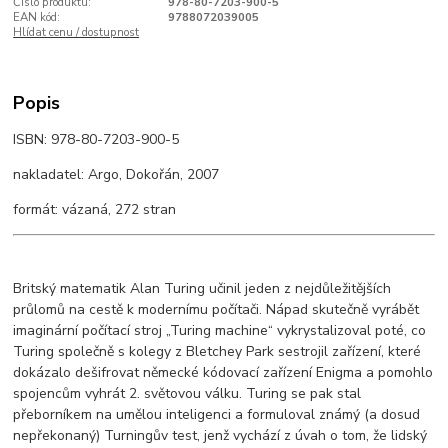
Číslo produktu:
978-80-7203-900-5
EAN kód:
9788072039005
Hlídat cenu / dostupnost
Popis
ISBN: 978-80-7203-900-5
nakladatel: Argo, Dokořán, 2007
formát: vázaná, 272 stran
Britský matematik Alan Turing učinil jeden z nejdůležitějších
průlomů na cestě k modernímu počítači. Nápad skutečně vyrábět
imaginární počítací stroj „Turing machine“ vykrystalizoval poté, co
Turing společně s kolegy z Bletchey Park sestrojil zařízení, které
dokázalo dešifrovat německé kódovací zařízení Enigma a pomohlo
spojencům vyhrát 2. světovou válku. Turing se pak stal
přeborníkem na umělou inteligenci a formuloval známý (a dosud
nepřekonaný) Turningův test, jenž vychází z úvah o tom, že lidský