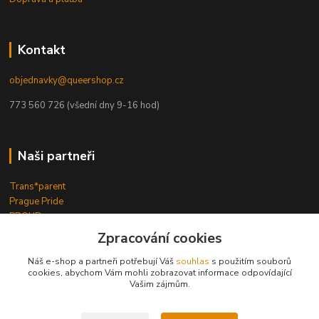
Kontakt
objednavky@queershop.cz
773 560 726 (všední dny 9-16 hod)
Naši partneři
Trans*parent
Prague Pride
PROUD
iBoys
iGirls
Zpracování cookies
lesbickykoutek.cz
Stud Brno
Náš e-shop a partneři potřebují Váš
souhlas
s použitím souborů
cookies, abychom Vám mohli zobrazovat informace odpovídající
Mezipatra
Vašim zájmům.
Odnaproti.cz