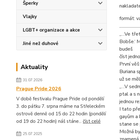
Šperky
nakladate
Vlajky
formát: v
LGBT+ organizace a akce
„…Ve třet
Bobše.‘ M
Jiné než duhové
budeš
číst jedn
První věš
Aktuality
Buriana s
už se měl
31.07.2026
„…V sedmé
Prague Pride 2026
ptal a s 
V době festivalu Prague Pride od pondělí
jednou re
3. do pátku 7. srpna máme na Střeleckém
I tato př
ostrově denně od 15 do 22 hodin (pondělí
gayům a l
od 19 do 22 hodin) náš stáne...
číst celé
stane se 
Možná by 
25.07.2025
znamená, 