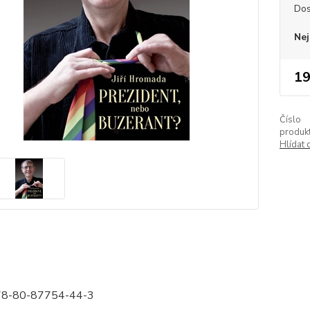
Dos
Nej
19
Číslo
produkt
Hlídat 
78-80-87754-44-3