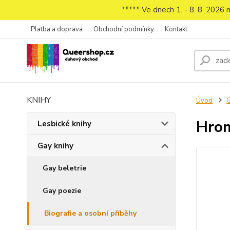
***** Ve dnech 1. - 8. 8. 2026
Platba a doprava
Obchodní podmínky
Kontakt
KNIHY
Úvod
G
Hrom
Lesbické knihy
Gay knihy
Gay beletrie
Gay poezie
Biografie a osobní příběhy