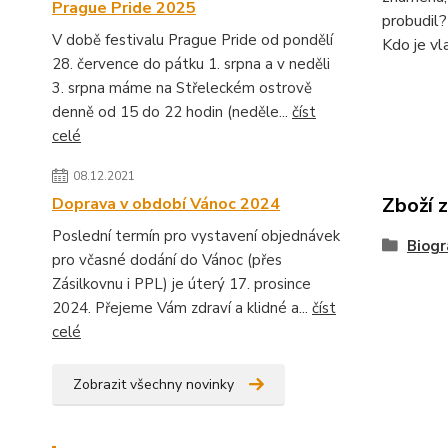
Prague Pride 2025
probudil?
V době festivalu Prague Pride od pondělí
Kdo je vl
28. července do pátku 1. srpna a v neděli
3. srpna máme na Střeleckém ostrově
denně od 15 do 22 hodin (neděle...
číst
celé
08.12.2021
Zboží 
Doprava v období Vánoc 2024
Poslední termín pro vystavení objednávek
Biogr
pro včasné dodání do Vánoc (přes
Zásilkovnu i PPL) je úterý 17. prosince
2024. Přejeme Vám zdraví a klidné a...
číst
celé
Zobrazit všechny novinky