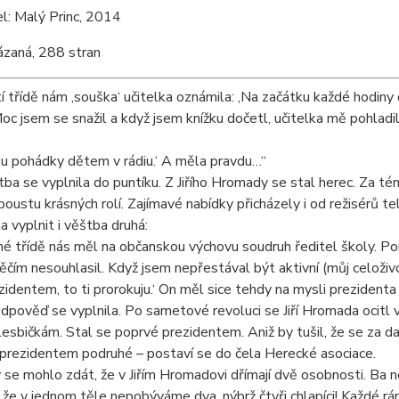
l: Malý Princ, 2014
ázaná, 288 stran
í třídě nám ‚souška‘ učitelka oznámila: ‚Na začátku každé hodin
oc jsem se snažil a když jsem knížku dočetl, učitelka mě pohladil
ou pohádky dětem v rádiu.‘ A měla pravdu…“
tba se vyplnila do puntíku. Z Jiřího Hromady se stal herec. Za t
poustu krásných rolí. Zajímavé nabídky přicházely i od režisérů te
a vyplnit i věštba druhá:
 třídě nás měl na občanskou výchovu soudruh ředitel školy. Poma
něčím nesouhlasil. Když jsem nepřestával být aktivní (můj celoživ
zidentem, to ti prorokuju.‘ On měl sice tehdy na mysli prezidenta 
edpověď se vyplnila. Po sametové revoluci se Jiří Hromada ocitl v č
esbičkám. Stal se poprvé prezidentem. Aniž by tušil, že se za da
prezidentem podruhé – postaví se do čela Herecké asociace.
se mohlo zdát, že v Jiřím Hromadovi dřímají dvě osobnosti. Ba ne
že v jednom těle nepobýváme dva, nýbrž čtyři chlapíci! Každé rán