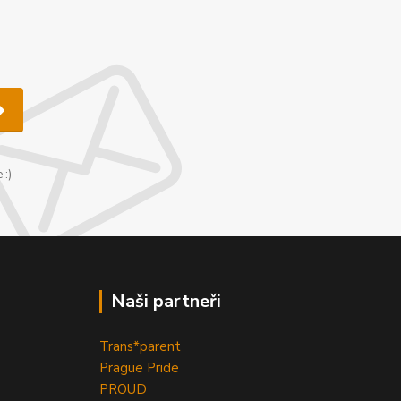
u
 :)
Naši partneři
Trans*parent
Prague Pride
PROUD