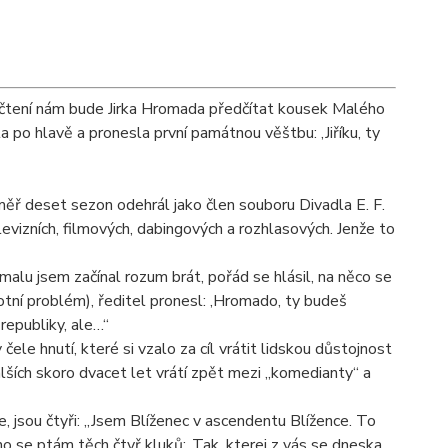
y čtení nám bude Jirka Hromada předčítat kousek Malého
a po hlavě a pronesla první památnou věštbu: ‚Jiříku, ty
éměř deset sezon odehrál jako člen souboru Divadla E. F.
levizních, filmových, dabingových a rozhlasových. Jenže to
lu jsem začínal rozum brát, pořád se hlásil, na něco se
otní problém), ředitel pronesl: ‚Hromado, ty budeš
republiky, ale…“
ele hnutí, které si vzalo za cíl vrátit lidskou důstojnost
lších skoro dvacet let vrátí zpět mezi „komedianty“ a
, jsou čtyři: „Jsem Blíženec v ascendentu Blížence. To
o se ptám těch čtyř kluků: ‚Tak, kterej z vás se dneska