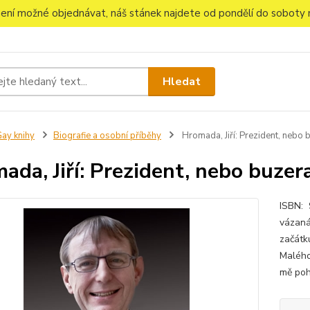
 není možné objednávat, náš stánek najdete od pondělí do soboty n
Hledat
ay knihy
Biografie a osobní příběhy
Hromada, Jiří: Prezident, nebo 
ada, Jiří: Prezident, nebo buzer
ISBN: 
vázaná,
začátk
Malého
mě poh