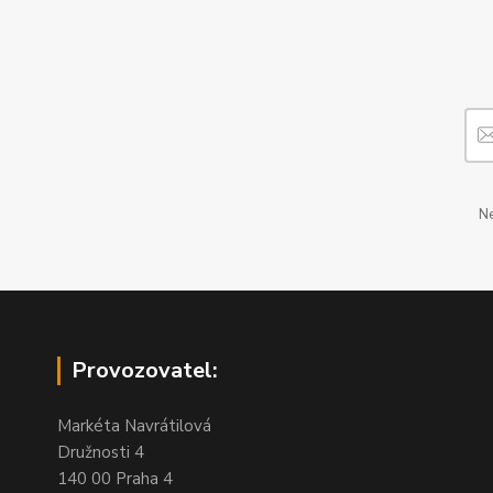
Ne
Provozovatel:
Markéta Navrátilová
Družnosti 4
140 00 Praha 4