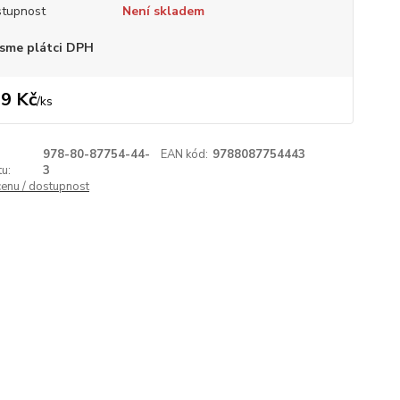
tupnost
Není skladem
sme plátci DPH
9 Kč
/
ks
978-80-87754-44-
EAN kód:
9788087754443
u:
3
cenu / dostupnost