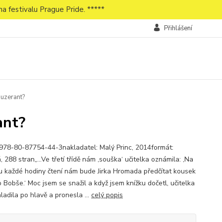
a festivalu Prague Pride. *****
Přihlášení
buzerant?
ant?
978-80-87754-44-3nakladatel: Malý Princ, 2014formát:
 288 stran„…Ve třetí třídě nám ‚souška‘ učitelka oznámila: ‚Na
u každé hodiny čtení nám bude Jirka Hromada předčítat kousek
 Bobše.‘ Moc jsem se snažil a když jsem knížku dočetl, učitelka
ladila po hlavě a pronesla ...
celý popis