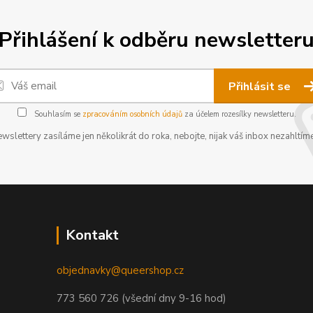
Přihlášení k odběru newsletter
Přihlásit se
Souhlasím se
zpracováním osobních údajů
za účelem rozesílky newsletteru.
wslettery zasíláme jen několikrát do roka, nebojte, nijak váš inbox nezahltíme
Kontakt
objednavky@queershop.cz
773 560 726 (všední dny 9-16 hod)