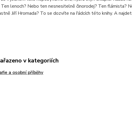
 Ten lenoch? Nebo ten nesnesitelně činorodej? Ten flámista? N
astně Jiří Hromada? To se dozvíte na řádcích této knihy. A najdet
zařazeno v kategoriích
afie a osobní příběhy