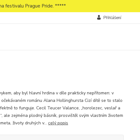
a festivalu Prague Pride. *****
Přihlášení
ykem, aby byl hlavní hrdina v díle prakticky nepřítomen: v
 očekávaném románu Alana Hollinghursta Cizí dítě se to stalo
rfektně to funguje. Cecil Teucer Valance, „horolezec, veslař a
“, ale zejména plodný básník, prosvištěl svým vlastním životem
meta, životy druhých v...
celý popis