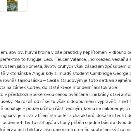
em, aby byl hlavní hrdina v díle prakticky nepřítomen: v dlouho
 perfektně to funguje. Cecil Teucer Valance, „horolezec, veslař a
životem jako kometa, životy druhých však zásadním způsobem ovli
tě viktoriánské Anglii, kdy si mladý student Cambridge George 
 a rovněž tajnou lásku – Cecila. Osudovým je toto setkání zejmé
sta na zámek Corley, do zlaté klece mondénní aristokracie.
ko v předchozí Bookerovou cenou ověnčené Linii krásy staví auto
úseky. Na rozdíl od ní se tu však s dobou mění i vypravěči, z ni
ě odhaluje – pouze určitou část. Jediným, komu se nakonec jejich o
inghurst je mistr v líčení atmosfér a charakterů, dokáže stvořit d
s, budeme-li tento strhující a vtipný příběh o jedné básni a dvou
ské éry a architektury, jako panorama proměn společenských a mor