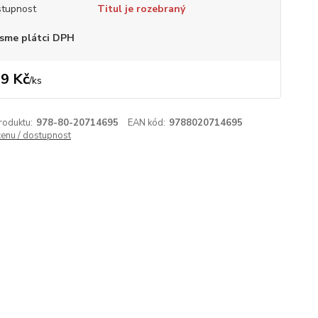
tupnost
Titul je rozebraný
sme plátci DPH
9 Kč
/
ks
roduktu:
978-80-20714695
EAN kód:
9788020714695
cenu / dostupnost