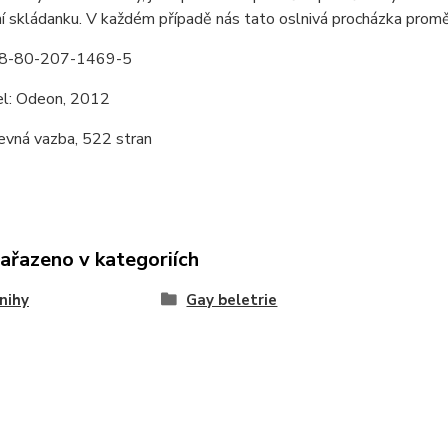
í skládanku. V každém případě nás tato oslnivá procházka promě
78-80-207-1469-5
el: Odeon, 2012
evná vazba, 522 stran
zařazeno v kategoriích
nihy
Gay beletrie