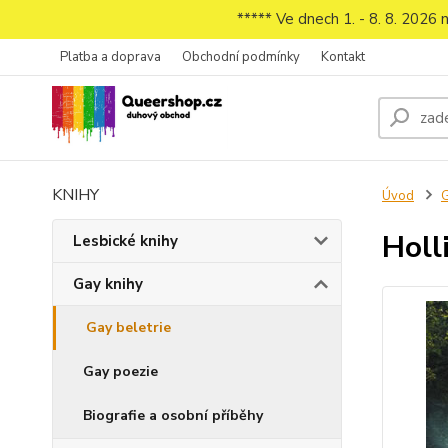
***** Ve dnech 1. - 8. 8. 2026
Platba a doprava
Obchodní podmínky
Kontakt
KNIHY
Úvod
G
Holl
Lesbické knihy
Gay knihy
Gay beletrie
Gay poezie
Biografie a osobní příběhy