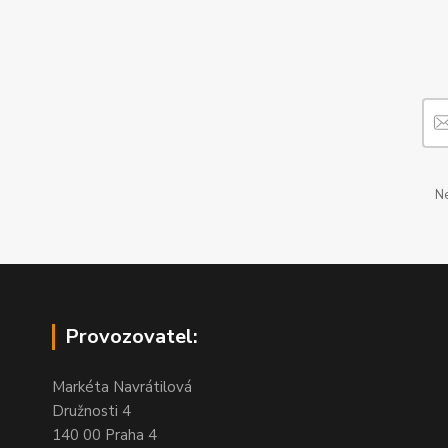
Ne
Provozovatel:
Markéta Navrátilová
Družnosti 4
140 00 Praha 4