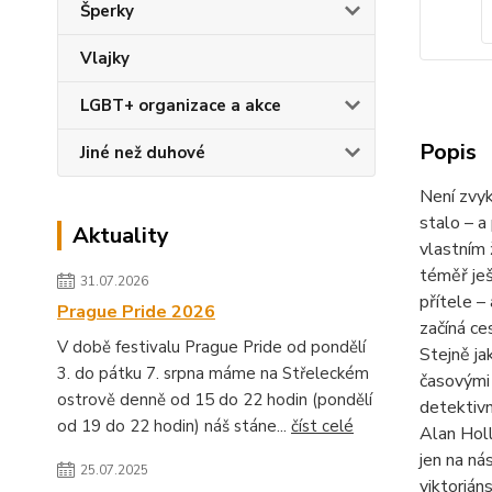
Šperky
Vlajky
LGBT+ organizace a akce
Popis
Jiné než duhové
Není zvyk
stalo – a
Aktuality
vlastním 
téměř ješ
31.07.2026
přítele –
Prague Pride 2026
začíná ce
V době festivalu Prague Pride od pondělí
Stejně ja
3. do pátku 7. srpna máme na Střeleckém
časovými 
ostrově denně od 15 do 22 hodin (pondělí
detektivn
od 19 do 22 hodin) náš stáne...
číst celé
Alan Holl
jen na ná
25.07.2025
viktorián