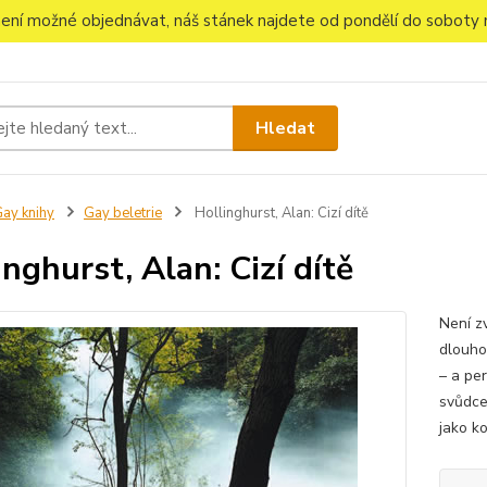
 není možné objednávat, náš stánek najdete od pondělí do soboty n
Hledat
ay knihy
Gay beletrie
Hollinghurst, Alan: Cizí dítě
inghurst, Alan: Cizí dítě
Není zv
dlouho
– a pe
svůdce
jako ko