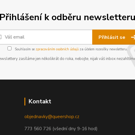
Přihlášení k odběru newsletter
Přihlásit se
Souhlasím se
zpracováním osobních údajů
za účelem rozesílky newsletteru.
wslettery zasíláme jen několikrát do roka, nebojte, nijak váš inbox nezahltíme
Kontakt
objednavky@queershop.cz
773 560 726 (všední dny 9-16 hod)