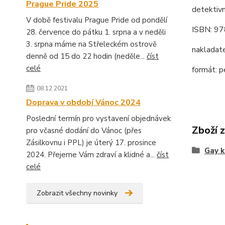
Prague Pride 2025
detektivn
V době festivalu Prague Pride od pondělí
ISBN: 9
28. července do pátku 1. srpna a v neděli
3. srpna máme na Střeleckém ostrově
nakladat
denně od 15 do 22 hodin (neděle...
číst
celé
formát: p
08.12.2021
Doprava v období Vánoc 2024
Poslední termín pro vystavení objednávek
Zboží 
pro včasné dodání do Vánoc (přes
Zásilkovnu i PPL) je úterý 17. prosince
Gay k
2024. Přejeme Vám zdraví a klidné a...
číst
celé
Zobrazit všechny novinky