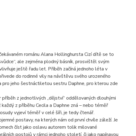
 očekávaném románu Alana Hollinghursta Cizí dítě se to
 svůdce“, ale zejména plodný básník, prosvištěl svým
vňuje ještě řadu let. Příběh začíná jednoho léta v
přivede do rodinné vily na návštěvu svého urozeného
na pro jeho šestnáctiletou sestru Daphne, pro kterou zde
r příběh z jednotlivých „dějství“ oddělovaných dlouhými
chž každý z příběhu Cecila a Daphne zná – nebo téměř
sudy vyjeví téměř v celé šíři, je tedy čtenář.
ojemné postavy, na kterých nám od první chvíle záleží. Je
 domech číst jako oslavu autorem tolik milované
álních postojů v rámci jednoho století, či jako napínavou