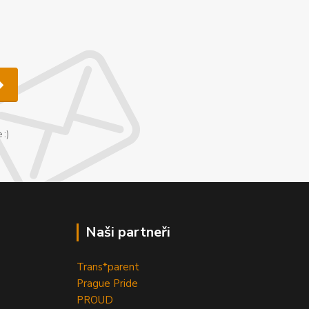
u
 :)
Naši partneři
Trans*parent
Prague Pride
PROUD