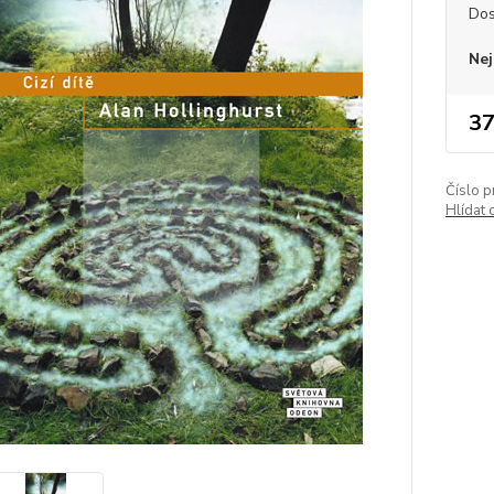
Dos
Nej
37
Číslo p
Hlídat 