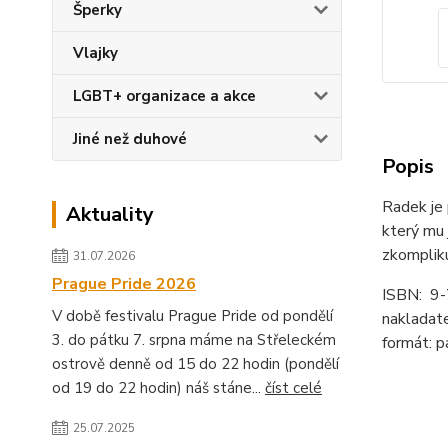
Šperky
Vlajky
LGBT+ organizace a akce
Jiné než duhové
Popis
Radek je 
Aktuality
který mu 
zkomplikuj
31.07.2026
Prague Pride 2026
ISBN: 9
V době festivalu Prague Pride od pondělí
nakladat
3. do pátku 7. srpna máme na Střeleckém
formát: p
ostrově denně od 15 do 22 hodin (pondělí
od 19 do 22 hodin) náš stáne...
číst celé
25.07.2025