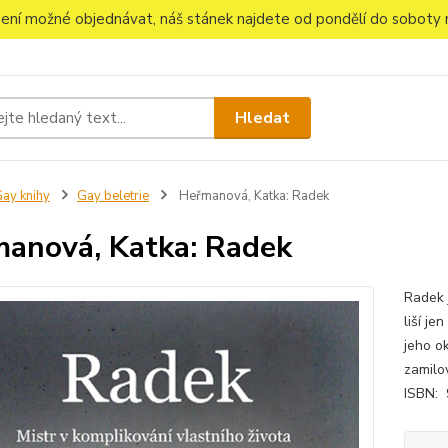
 není možné objednávat, náš stánek najdete od pondělí do soboty n
Hledat
ay knihy
Gay beletrie
Heřmanová, Katka: Radek
anová, Katka: Radek
Radek 
liší je
jeho o
zamilo
ISBN: 