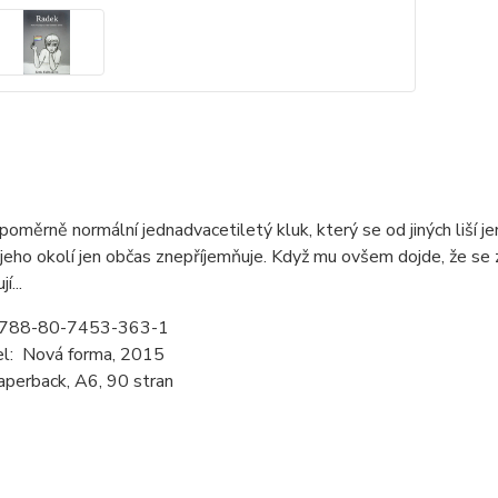
poměrně normální jednadvacetiletý kluk, který se od jiných liší je
jeho okolí jen občas znepříjemňuje. Když mu ovšem dojde, že se
í...
-788-80-7453-363-1
el: Nová forma, 2015
aperback, A6, 90 stran