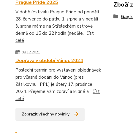
Prague Pride 2025
Zboží 
V době festivalu Prague Pride od pondělí
Gay k
28. července do pátku 1. srpna a v neděli
3. srpna máme na Střeleckém ostrově
denně od 15 do 22 hodin (neděle...
číst
celé
08.12.2021
Doprava v období Vánoc 2024
Poslední termín pro vystavení objednávek
pro včasné dodání do Vánoc (přes
Zásilkovnu i PPL) je úterý 17. prosince
2024. Přejeme Vám zdraví a klidné a...
číst
celé
Zobrazit všechny novinky