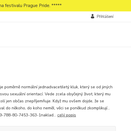
a festivalu Prague Pride. *****
Přihlášení
je poměrně normální jednadvacetiletý kluk, který se od jiných
n svou sexuální orientací. Vede zcela obyčejný život, který mu
kolí jen občas znepříjemňuje. Když mu ovšem dojde, že se
val do někoho, do koho neměl, věci se poněkud zkomplikují...
9-788-80-7453-363-1naklad...
celý popis