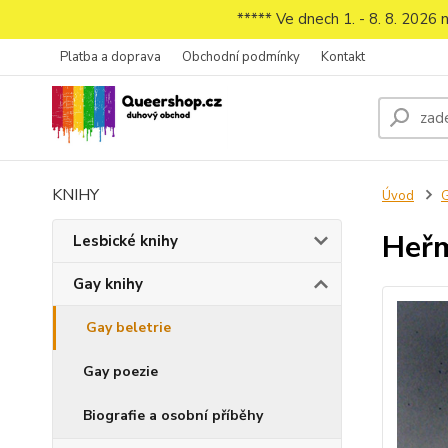
***** Ve dnech 1. - 8. 8. 2026
Platba a doprava
Obchodní podmínky
Kontakt
KNIHY
Úvod
G
Heřm
Lesbické knihy
Gay knihy
Gay beletrie
Gay poezie
Biografie a osobní příběhy