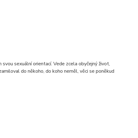
n svou sexuální orientací. Vede zcela obyčejný život,
 zamiloval do někoho, do koho neměl, věci se poněkud