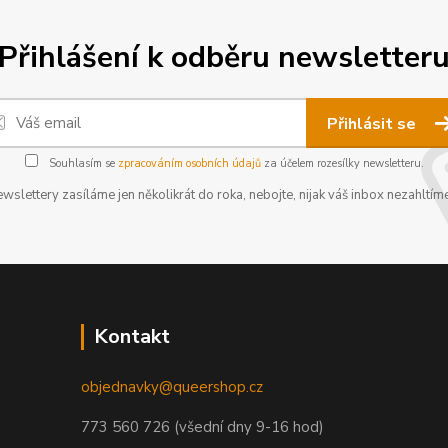
Přihlášení k odběru newsletter
Přihlásit se
Souhlasím se
zpracováním osobních údajů
za účelem rozesílky newsletteru.
wslettery zasíláme jen několikrát do roka, nebojte, nijak váš inbox nezahltíme
Kontakt
objednavky@queershop.cz
773 560 726 (všední dny 9-16 hod)