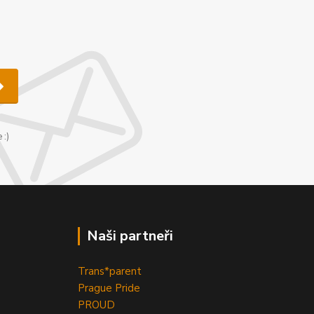
u
 :)
Naši partneři
Trans*parent
Prague Pride
PROUD