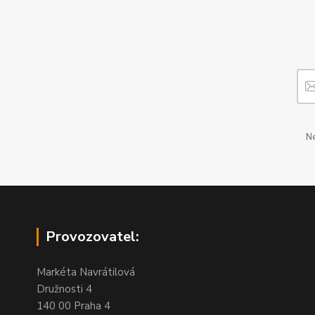
Ne
Provozovatel:
Markéta Navrátilová
Družnosti 4
140 00 Praha 4