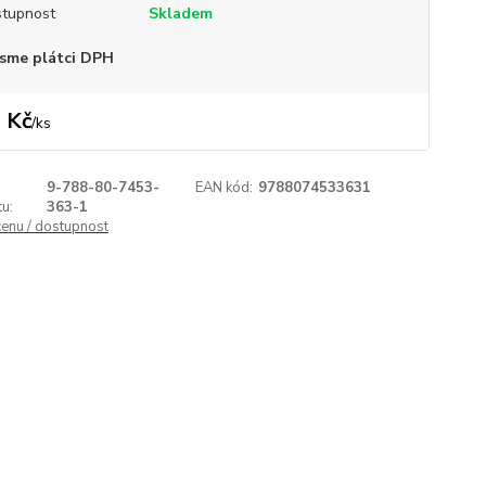
tupnost
Skladem
sme plátci DPH
 Kč
/
ks
9-788-80-7453-
EAN kód:
9788074533631
u:
363-1
cenu / dostupnost