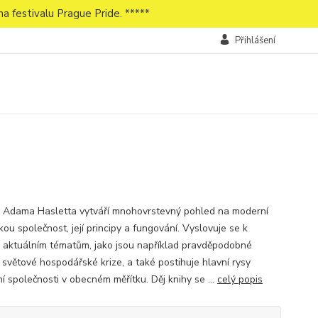
a festivalu Prague Pride. *****
Přihlášení
Adama Hasletta vytváří mnohovrstevný pohled na moderní
ou společnost, její principy a fungování. Vyslovuje se k
 aktuálním tématům, jako jsou například pravděpodobné
 světové hospodářské krize, a také postihuje hlavní rysy
í společnosti v obecném měřítku. Děj knihy se ...
celý popis