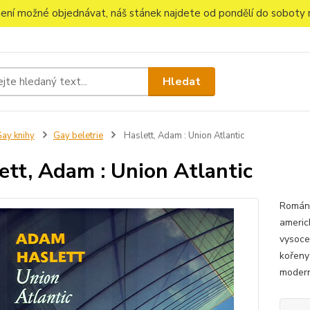
 není možné objednávat, náš stánek najdete od pondělí do soboty n
Hledat
ay knihy
Gay beletrie
Haslett, Adam : Union Atlantic
ett, Adam : Union Atlantic
Román 
americk
vysoce
kořeny
modern