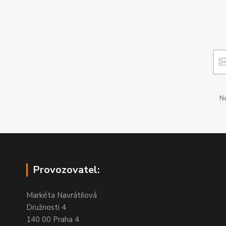
Ne
Provozovatel:
Markéta Navrátilová
Družnosti 4
140 00 Praha 4