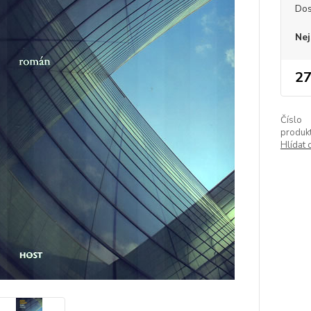
Dos
Nej
27
Číslo
produkt
Hlídat 