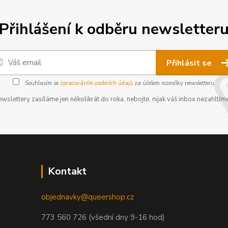
Přihlášení k odběru newsletter
Přihlásit se
Souhlasím se
zpracováním osobních údajů
za účelem rozesílky newsletteru.
wslettery zasíláme jen několikrát do roka, nebojte, nijak váš inbox nezahltíme
Kontakt
objednavky@queershop.cz
773 560 726 (všední dny 9-16 hod)