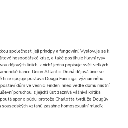
společnost, její principy a fungování. Vyslovuje se k
ové hospodářské krize, a také postihuje hlavní rysy
ou dějových liniích, z nichž jedna popisuje svět velkých
americké bance Union Atlantic. Druhá dějová linie se
ě linie spojuje postava Douga Fanninga, významného
i postaví dům ve vesnici Finden, hned vedle domu místní
ševní poruchou, z jejíchž úst zaznívá vášnivá kritika
poutá spor o půdu, protože Charlotta tvrdí, že Dougův
ých sousedských vztahů zasáhne homosexuální mladík