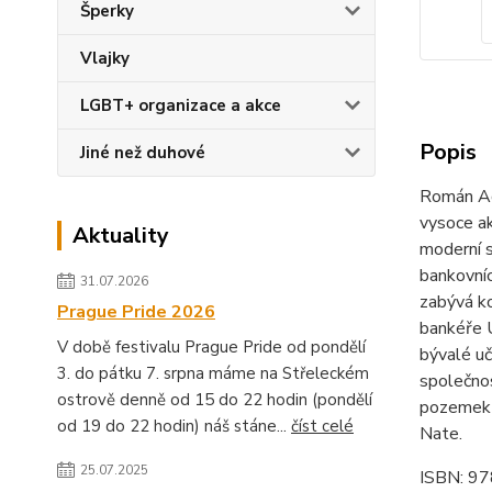
Šperky
Vlajky
LGBT+ organizace a akce
Popis
Jiné než duhové
Román Ada
vysoce ak
Aktuality
moderní s
bankovníc
31.07.2026
zabývá ko
Prague Pride 2026
bankéře U
V době festivalu Prague Pride od pondělí
bývalé uč
3. do pátku 7. srpna máme na Střeleckém
společnos
ostrově denně od 15 do 22 hodin (pondělí
pozemek o
od 19 do 22 hodin) náš stáne...
číst celé
Nate.
25.07.2025
ISBN: 9