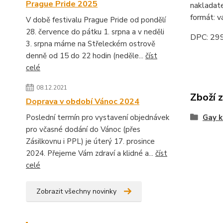
Prague Pride 2025
nakladat
formát: v
V době festivalu Prague Pride od pondělí
28. července do pátku 1. srpna a v neděli
DPC: 29
3. srpna máme na Střeleckém ostrově
denně od 15 do 22 hodin (neděle...
číst
celé
08.12.2021
Zboží 
Doprava v období Vánoc 2024
Poslední termín pro vystavení objednávek
Gay k
pro včasné dodání do Vánoc (přes
Zásilkovnu i PPL) je úterý 17. prosince
2024. Přejeme Vám zdraví a klidné a...
číst
celé
Zobrazit všechny novinky