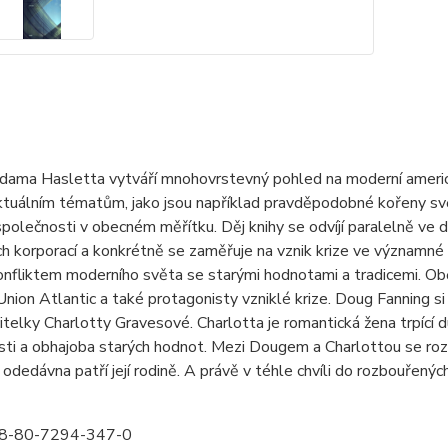
ma Hasletta vytváří mnohovrstevný pohled na moderní americkou 
tuálním tématům, jako jsou například pravděpodobné kořeny svět
polečnosti v obecném měřítku. Děj knihy se odvíjí paralelně ve dv
h korporací a konkrétně se zaměřuje na vznik krize ve významné 
nfliktem moderního světa se starými hodnotami a tradicemi. Ob
nion Atlantic a také protagonisty vzniklé krize. Doug Fanning s
itelky Charlotty Gravesové. Charlotta je romantická žena trpící du
ti a obhajoba starých hodnot. Mezi Dougem a Charlottou se roz
dedávna patří její rodině. A právě v téhle chvíli do rozbouřen
78-80-7294-347-0