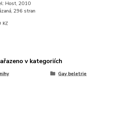
el: Host, 2010
ázaná, 296 stran
9 Kč
zařazeno v kategoriích
nihy
Gay beletrie