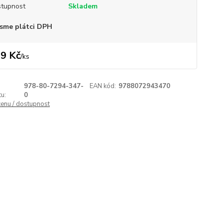
tupnost
Skladem
sme plátci DPH
9 Kč
/
ks
978-80-7294-347-
EAN kód:
9788072943470
u:
0
cenu / dostupnost