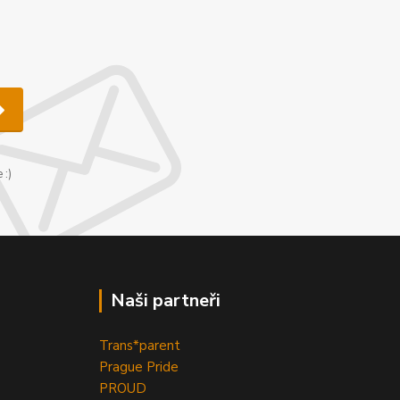
u
 :)
Naši partneři
Trans*parent
Prague Pride
PROUD