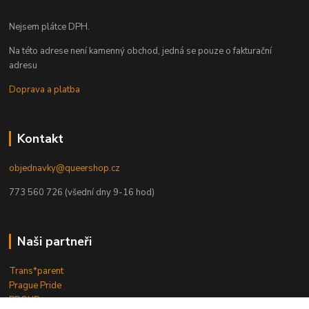
Nejsem plátce DPH.
Na této adrese není kamenný obchod, jedná se pouze o fakturační
adresu
Doprava a platba
Kontakt
objednavky@queershop.cz
773 560 726 (všední dny 9-16 hod)
Naši partneři
Trans*parent
Prague Pride
PROUD