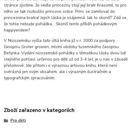
stránce zjistíme, že vedle princezny stojí její bratr Krasomil, to pro
něho se tak rozbušilo princovo srdce. Princ se zamiloval do
princeznina bratra! Jejich láska je vzájemná. Jak to skončí? Zdá se,
že tohle nebude pohádka… Skončí tento příběh pohádkovým
happyendem?
V Nizozemsku vyšla tato útlá kniha již v r. 2000 za podpory
časopisu Groter groeien, místní obdoby tuzemského časopisu
Betynka. Vydání nizozemské pohádky s tématikou lásky dvou lidí
stejného pohlaví, určenou pro děti už od 3-4 let, je u nás v zásadě
přelomové. Jde přitom i o výraznou artovou knihu, která není
svérázná jen svým obsahem, ale i výrazným ilustračním a
typografckým zpracováním.
Zboží zařazeno v kategoriích
Pro děti