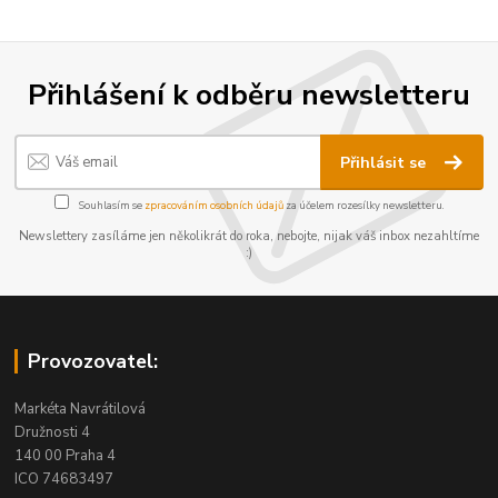
Přihlášení k odběru newsletteru
Přihlásit se
Souhlasím se
zpracováním osobních údajů
za účelem rozesílky newsletteru.
Newslettery zasíláme jen několikrát do roka, nebojte, nijak váš inbox nezahltíme
:)
Provozovatel:
Markéta Navrátilová
Družnosti 4
140 00 Praha 4
ICO 74683497