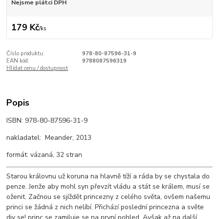
Nejsme plátci DPH
179 Kč
/
ks
Číslo produktu:
978-80-87596-31-9
EAN kód:
9788087596319
Hlídat cenu / dostupnost
Popis
ISBN: 978-80-87596-31-9
nakladatel: Meander, 2013
formát: vázaná, 32 stran
Starou královnu už koruna na hlavně tíží a ráda by se chystala do
penze. Jenže aby mohl syn převzít vládu a stát se králem, musí se
oženit. Začnou se sjíždět princezny z celého světa, ovšem našemu
princi se žádná z nich nelíbí. Přichází poslední princezna a světe
div se! princ se zamiluje se na první pohled. Avšak až na další