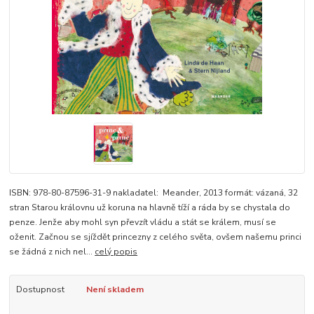
ISBN: 978-80-87596-31-9 nakladatel: Meander, 2013 formát: vázaná, 32
stran Starou královnu už koruna na hlavně tíží a ráda by se chystala do
penze. Jenže aby mohl syn převzít vládu a stát se králem, musí se
oženit. Začnou se sjíždět princezny z celého světa, ovšem našemu princi
se žádná z nich nel...
celý popis
Dostupnost
Není skladem