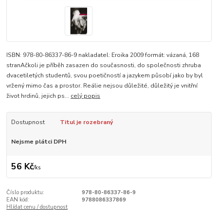
ISBN: 978-80-86337-86-9 nakladatel: Eroika 2009 formát: vázaná, 168
stranAčkoli je příběh zasazen do současnosti, do společnosti zhruba
dvacetiletých studentů, svou poetičností a jazykem působí jako by byl
vržený mimo čas a prostor. Reálie nejsou důležité, důležitý je vnitřní
život hrdinů, jejich ps...
celý popis
Dostupnost
Titul je rozebraný
Nejsme plátci DPH
56 Kč
/
ks
Číslo produktu:
978-80-86337-86-9
EAN kód:
9788086337869
Hlídat cenu / dostupnost