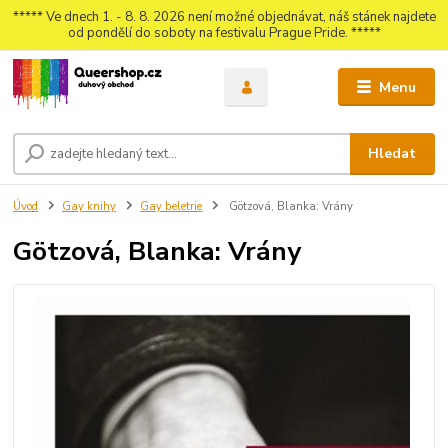
***** Ve dnech 1. - 8. 8. 2026 není možné objednávat, náš stánek najdete
od pondělí do soboty na festivalu Prague Pride. *****
Menu
Hledat
Úvod
Gay knihy
Gay beletrie
Götzová, Blanka: Vrány
Götzová, Blanka: Vrány