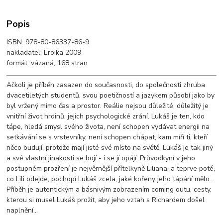
Popis
ISBN: 978-80-86337-86-9
nakladatel: Eroika 2009
formát: vázaná, 168 stran
Ačkoli je příběh zasazen do současnosti, do společnosti zhruba
dvacetiletých studentů, svou poetičností a jazykem působí jako by
byl vržený mimo čas a prostor. Reálie nejsou důležité, důležitý je
vnitřní život hrdinů, jejich psychologické zrání. Lukáš je ten, kdo
tápe, hledá smysl svého života, není schopen vydávat energii na
setkávání se s vrstevníky, není schopen chápat, kam míří ti, kteří
něco budují, protože mají jisté své místo na světě. Lukáš je tak jiný
a své vlastní jinakosti se bojí - i se jí opájí. Průvodkyní v jeho
postupném prozření je nejvěrnější přítelkyně Liliana, a teprve poté,
co Lili odejde, pochopí Lukáš zcela, jaké kořeny jeho tápání mělo...
Příběh je autentickým a básnivým zobrazením coming outu, cesty,
kterou si musel Lukáš prožít, aby jeho vztah s Richardem došel
naplnění...