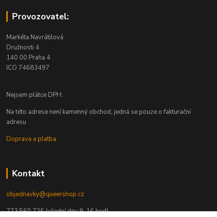
Provozovatel:
Markéta Navrátilová
Družnosti 4
140 00 Praha 4
ICO 74683497
Nejsem plátce DPH.
Na této adrese není kamenný obchod, jedná se pouze o fakturační
adresu
Doprava a platba
Kontakt
objednavky@queershop.cz
773 560 726 (všední dny 9-16 hod)