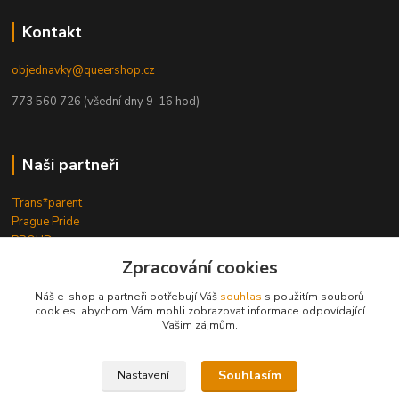
Kontakt
objednavky@queershop.cz
773 560 726 (všední dny 9-16 hod)
Naši partneři
Trans*parent
Prague Pride
PROUD
iBoys
iGirls
Zpracování cookies
lesbickykoutek.cz
Stud Brno
Náš e-shop a partneři potřebují Váš
souhlas
s použitím souborů
cookies, abychom Vám mohli zobrazovat informace odpovídající
Mezipatra
Vašim zájmům.
Odnaproti.cz
Souhlasím
Nastavení