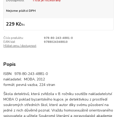
Dostupnost
Titul je rozebraný
Nejsme plátci DPH
229 Kč
/
ks
Číslo produktu:
978-80-243-4881-0
EAN kód:
9788024348810
Hlídat cenu / dostupnost
Popis
ISBN: 978-80-243-4881-0
nakladatel: MOBA, 2012
formát: pevná vazba, 224 stran
Škola detektivů, která zvítězila v 8. ročníku soutěže nakladatelství
MOBA O poklad byzantského kupce, je detektivkou z prostředí
soukromých středních škol, které autor díky svému působení na
jedné z nich důvěrně poznal. Vraždu homosexuálně orientovaného
spisovatele a učitele Soukromé literární a zpravodajské akademie