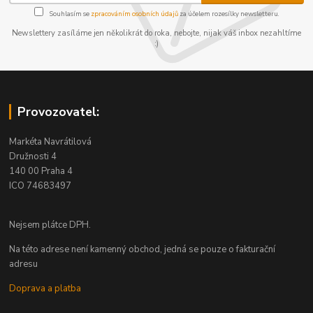
Souhlasím se
zpracováním osobních údajů
za účelem rozesílky newsletteru.
Newslettery zasíláme jen několikrát do roka, nebojte, nijak váš inbox nezahltíme
:)
Provozovatel:
Markéta Navrátilová
Družnosti 4
140 00 Praha 4
ICO 74683497
Nejsem plátce DPH.
Na této adrese není kamenný obchod, jedná se pouze o fakturační
adresu
Doprava a platba