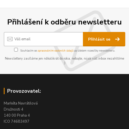
Přihlášení k odběru newsletteru
Přihlásit se
Souhlasím se
zpracováním osobních údajů
za účelem rozesílky newsletteru.
Newslettery zasíláme jen několikrát do roka, nebojte, nijak váš inbox nezahltíme
:)
Provozovatel:
Markéta Navrátilová
Družnosti 4
140 00 Praha 4
ICO 74683497