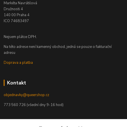
Markéta Navrátilová
Družnosti 4
140 00 Praha 4
ICO 74683497
Nejsem plátce DPH.
Na této adrese není kamenný obchod, jedná se pouze o fakturační
adresu
Doprava a platba
Kontakt
objednavky@queershop.cz
773 560 726 (všední dny 9-16 hod)
Naši partneři