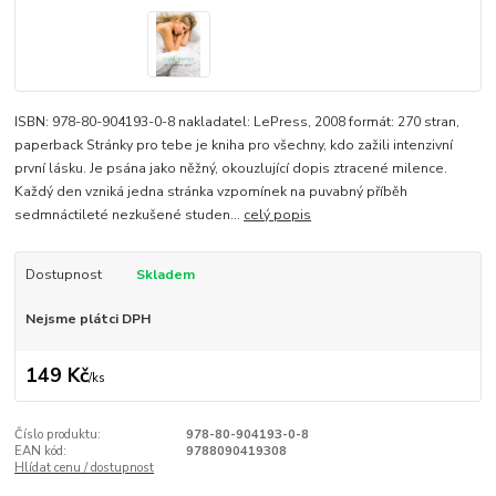
ISBN: 978-80-904193-0-8 nakladatel: LePress, 2008 formát: 270 stran,
paperback Stránky pro tebe je kniha pro všechny, kdo zažili intenzivní
první lásku. Je psána jako něžný, okouzlující dopis ztracené milence.
Každý den vzniká jedna stránka vzpomínek na puvabný příběh
sedmnáctileté nezkušené studen...
celý popis
Dostupnost
Skladem
Nejsme plátci DPH
149 Kč
/
ks
Číslo produktu:
978-80-904193-0-8
EAN kód:
9788090419308
Hlídat cenu / dostupnost