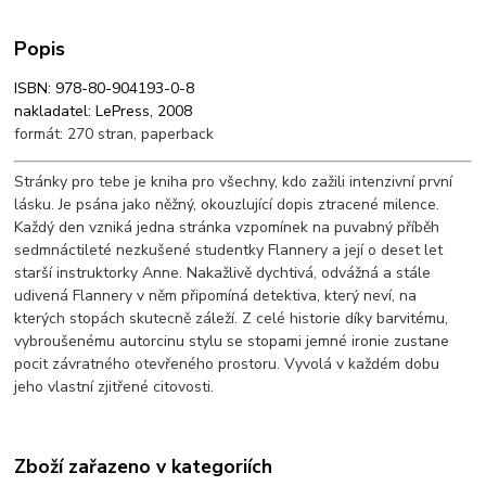
Popis
ISBN: 978-80-904193-0-8
nakladatel: LePress, 2008
formát: 270 stran, paperback
Stránky pro tebe je kniha pro všechny, kdo zažili intenzivní první
lásku. Je psána jako něžný, okouzlující dopis ztracené milence.
Každý den vzniká jedna stránka vzpomínek na puvabný příběh
sedmnáctileté nezkušené studentky Flannery a její o deset let
starší instruktorky Anne. Nakažlivě dychtivá, odvážná a stále
udivená Flannery v něm připomíná detektiva, který neví, na
kterých stopách skutecně záleží. Z celé historie díky barvitému,
vybroušenému autorcinu stylu se stopami jemné ironie zustane
pocit závratného otevřeného prostoru. Vyvolá v každém dobu
jeho vlastní zjitřené citovosti.
Zboží zařazeno v kategoriích