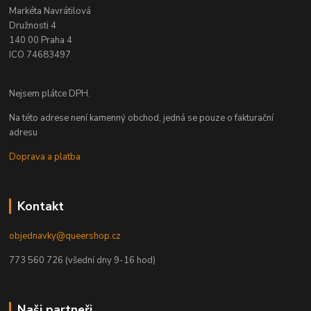
Markéta Navrátilová
Družnosti 4
140 00 Praha 4
ICO 74683497
Nejsem plátce DPH.
Na této adrese není kamenný obchod, jedná se pouze o fakturační
adresu
Doprava a platba
Kontakt
objednavky@queershop.cz
773 560 726 (všední dny 9-16 hod)
Naši partneři