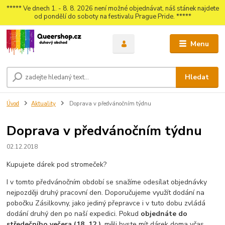
***** Ve dnech 1. - 8. 8. 2026 není možné objednávat, náš stánek najdete
od pondělí do soboty na festivalu Prague Pride. *****
Menu
Hledat
Úvod
Aktuality
Doprava v předvánočním týdnu
Doprava v předvánočním týdnu
02.12.2018
Kupujete dárek pod stromeček?
I v tomto předvánočním období se snažíme odesílat objednávky
nejpozději druhý pracovní den. Doporučujeme využít dodání na
pobočku Zásilkovny, jako jediný přepravce i v tuto dobu zvládá
dodání druhý den po naší expedici. Pokud
objednáte do
středečního večera (18. 12.)
, měli byste mít dárek doma včas.