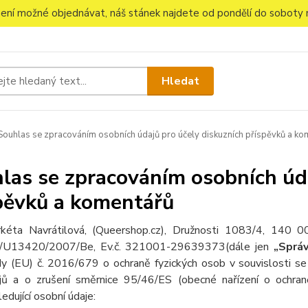
 není možné objednávat, náš stánek najdete od pondělí do soboty n
Hledat
ouhlas se zpracováním osobních údajů pro účely diskuzních příspěvků a ko
las se zpracováním osobních úda
pěvků a komentářů
kéta Navrátilová, (Queershop.cz), Družnosti 1083/4, 140 
/U13420/2007/Be, Ev.č. 321001-29639373(dále jen
„Sprá
y (EU) č. 2016/679 o ochraně fyzických osob v souvislosti s
jů a o zrušení směrnice 95/46/ES (obecné nařízení o ochran
ledující osobní údaje: