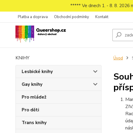
***** Ve dnech 1. - 8. 8. 2026
Platba a doprava
Obchodní podmínky
Kontakt
KNIHY
Úvod
S
Lesbické knihy
Souh
Gay knihy
přís
Pro mládež
Mar
ZIV
Pro děti
Rad
úda
Trans knihy
nás