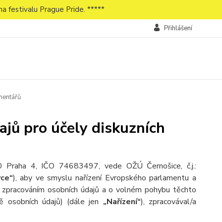
a festivalu Prague Pride. *****
Přihlášení
mentářů
jů pro účely diskuzních
00 Praha 4, IČO 74683497, vede OŽÚ Černošice, č.j.:
vce“
), aby ve smyslu nařízení Evropského parlamentu a
e zpracováním osobních údajů a o volném pohybu těchto
ě osobních údajů) (dále jen
„Nařízení“
), zpracovával/a