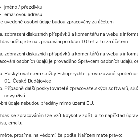
jméno / přezdívku
emailovou adresu
e uvedené osobní údaje budou zpracovány za účelem:
zobrazení diskuzních příspěvků a komentářů na webu s informa
hlas udělujete na zpracování po dobu
10 let
a to za účelem:
zobrazení diskuzních příspěvků a komentářů na webu s informa
acování osobních údajů je prováděno Správcem osobních údajů, os
Poskytovatelem služby Eshop-rychle, provozované společnost
01, České Budějovice
Případně další poskytovatelé zpracovatelských softwarů, služ
nevyužívá.
bní údaj
e nebudou p
ředány mimo území EU.
hlas se zpracováním lze vzít kdykoliv zpět, a to
například úprav
isu, emailu.
měte, prosíme, na vědomí, že podle Nařízení máte právo: