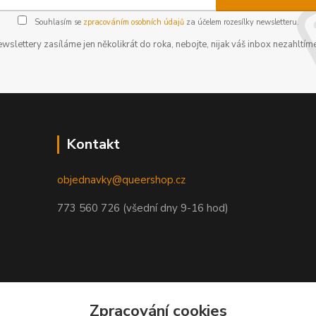
Souhlasím se
zpracováním osobních údajů
za účelem rozesílky newsletteru.
wslettery zasíláme jen několikrát do roka, nebojte, nijak váš inbox nezahltíme
Kontakt
objednavky@queershop.cz
773 560 726 (všední dny 9-16 hod)
Zpracování cookies