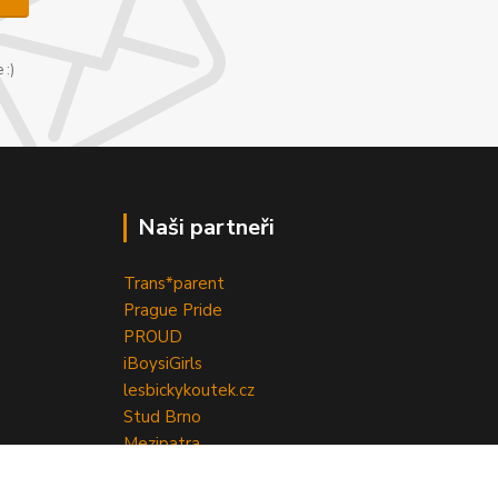
 :)
Naši partneři
Trans*parent
Prague Pride
PROUD
iBoys
iGirls
lesbickykoutek.cz
Stud Brno
Mezipatra
Odnaproti.cz