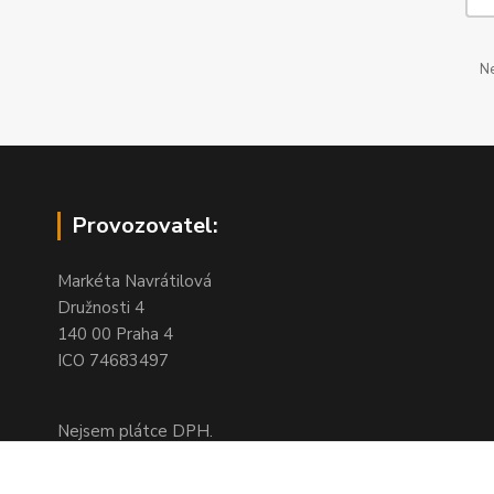
Ne
Provozovatel:
Markéta Navrátilová
Družnosti 4
140 00 Praha 4
ICO 74683497
Nejsem plátce DPH.
Na této adrese není kamenný obchod,